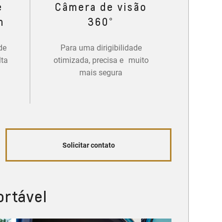
e
Câmera de visão
m
360°
de
Para uma dirigibilidade
lta
otimizada, precisa e muito
mais segura
Solicitar contato
ortável