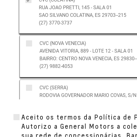
RUA JOAO PRETTI, 145 - SALA 01
SAO SILVANO COLATINA, ES 29703--215
(27) 3770-3737
CVC (NOVA VENECIA)
AVENIDA VITORIA, 889 - LOTE 12 - SALA 01
BAIRRO: CENTRO NOVA VENECIA, ES 29830-
(27) 9882-4053
CVC (SERRA)
RODOVIA GOVERNADOR MARIO COVAS, S/N -
BAIRRO: TAQUARA I SERRA, ES 29167--750
(27) 3298-9000
Aceito os termos da Política de 
Autorizo a General Motors a col
CVC (GUARAPARI)
sua rede de concessionárias, B