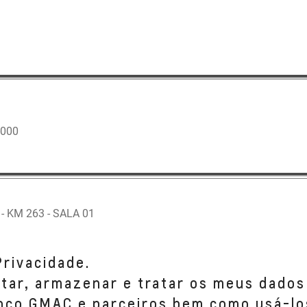
-000
 KM 263 - SALA 01
Privacidade.
etar, armazenar e tratar os meus dados
anco GMAC e parceiros bem como usá-lo