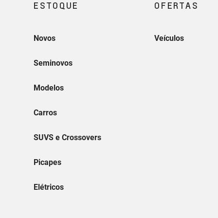
BAIRRO: HORTO VITORIA, ES 29045--157
(27) 3232-6000