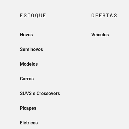
CVC (VITORIA)
RUA JOAQUIM LEOPOLDINO LOPES, 142 - S
BAIRRO: HORTO VITORIA, ES 29045--157
(27) 3232-6000