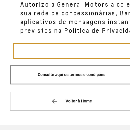
Autorizo a General Motors a col
CVC (GUARAPARI)
sua rede de concessionárias, B
AVENIDA GOVERNADOR JONES DOS SANTOS 
aplicativos de mensagens instan
BAIRRO: MUQUICABA GUARAPARI, ES 29215-
previstos na Política de Privacid
(27) 9882-4053
CVC (CACHOEIRO)
AVENIDA RAUL NASSAR, 202 - SALA 01
BAIRRO: WALDIR FURTADO AMORIM CACHOEI
(28) 3526-2666
Consulte aqui os termos e condições
CVC (GUACUI)
RODOVIA BR 482, 3.391 - SALA 01
Voltar à Home
BAIRRO: CENTRO GUACUI, ES 29560--000
(28) 3553-6222