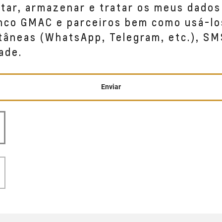
etar, armazenar e tratar os meus dados
anco GMAC e parceiros bem como usá-lo
NEVES, 1.555 - SALA 01
tâneas (WhatsApp, Telegram, etc.), SM
-002
ade.
Enviar
RO DE ITAPEMIRIM, ES 29313--825