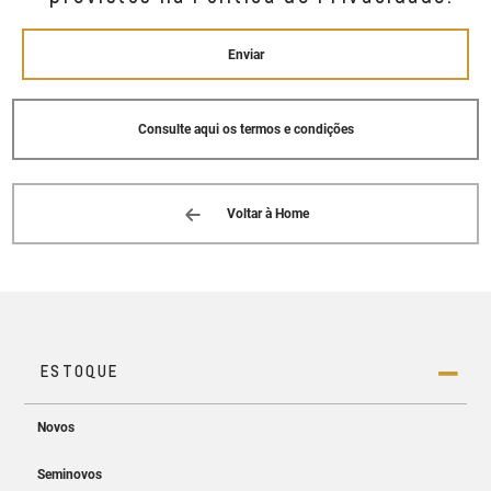
BAIRRO: WALDIR FURTADO AMORIM
CACHOEIRO DE ITAPEMIRIM, ES 29313-
-825
Enviar
(28) 3526-2666
Consulte aqui os termos e condições
CVC (GUACUI)
RODOVIA BR 482, 3.391 - SALA 01
BAIRRO: CENTRO GUACUI, ES 29560--000
(28) 3553-6222
Voltar à Home
CVC (VITORIA)
RUA JOAQUIM LEOPOLDINO LOPES, 142 -
SALA 01
BAIRRO: HORTO VITORIA, ES 29045--157
(27) 3232-6000