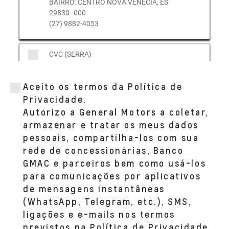
BAIRRO: CENTRO NOVA VENECIA, ES
29830--000
(27) 9882-4053
CVC (SERRA)
RODOVIA GOVERNADOR MARIO COVAS,
S/N - KM 263 - SALA 01
Aceito os termos da Política de
BAIRRO: TAQUARA I SERRA, ES 29167--750
(27) 3298-9000
Privacidade.
Autorizo a General Motors a coletar,
armazenar e tratar os meus dados
CVC (GUARAPARI)
pessoais, compartilha-los com sua
AVENIDA GOVERNADOR JONES DOS
rede de concessionárias, Banco
SANTOS NEVES, 1.555 - SALA 01
BAIRRO: MUQUICABA GUARAPARI, ES
GMAC e parceiros bem como usá-los
29215--002
para comunicações por aplicativos
(27) 9882-4053
de mensagens instantâneas
(WhatsApp, Telegram, etc.), SMS,
CVC (CACHOEIRO)
ligações e e-mails nos termos
AVENIDA RAUL NASSAR, 202 - SALA 01
previstos na Política de Privacidade.